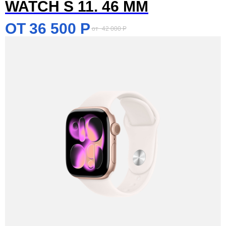
WATCH S 11. 46 MM
36 500
Р
42 000
Р