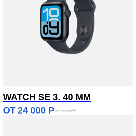
WATCH SE 3. 40 MM
24 000
Р
30 000
Р