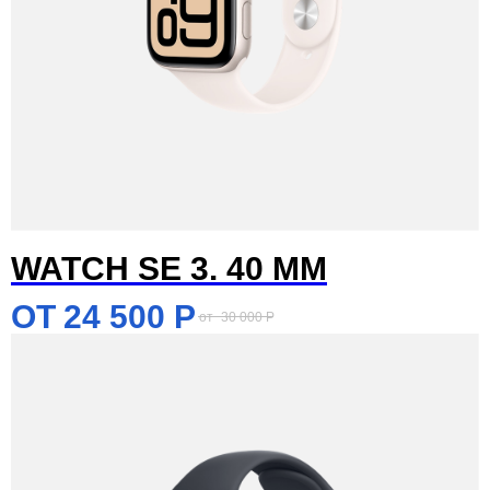
WATCH SE 3. 40 MM
24 500
Р
30 000
Р