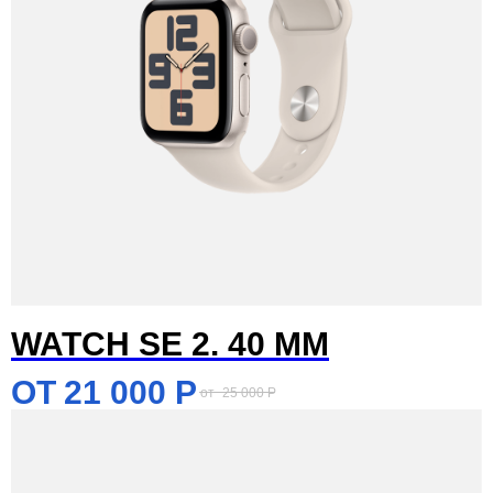
WATCH SE 2. 40 MM
21 000
Р
25 000
Р