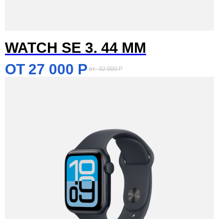
WATCH SE 3. 44 MM
27 000
Р
32 000
Р