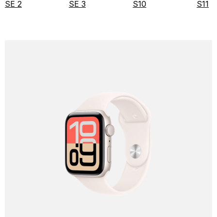
SE 2
SE 3
S10
S11