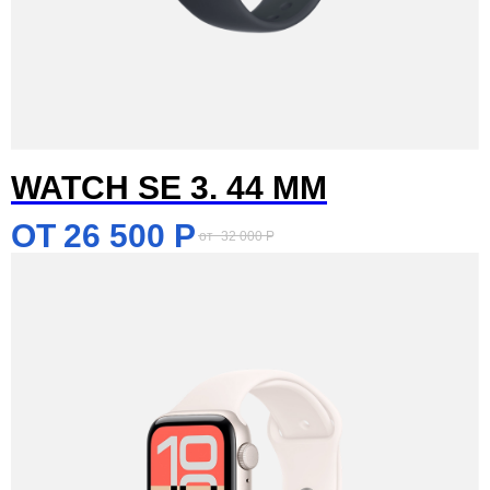
WATCH SE 3. 44 MM
26 500
Р
32 000
Р