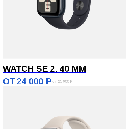
WATCH SE 2. 40 MM
24 000
Р
25 000
Р