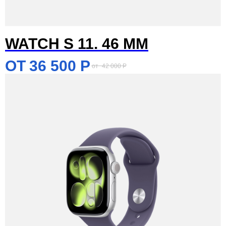
WATCH S 11. 46 MM
36 500
Р
42 000
Р