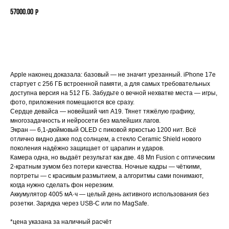
57000.00
Р
ЗАБРОНИРОВАТЬ
Apple наконец доказала: базовый — не значит урезанный. iPhone 17e
стартует с 256 ГБ встроенной памяти, а для самых требовательных
доступна версия на 512 ГБ. Забудьте о вечной нехватке места — игры,
фото, приложения помещаются все сразу.
Сердце девайса — новейший чип A19. Тянет тяжёлую графику,
многозадачность и нейросети без малейших лагов.
Экран — 6,1-дюймовый OLED с пиковой яркостью 1200 нит. Всё
отлично видно даже под солнцем, а стекло Ceramic Shield нового
поколения надёжно защищает от царапин и ударов.
Камера одна, но выдаёт результат как две. 48 Мп Fusion с оптическим
2-кратным зумом без потери качества. Ночные кадры — чёткими,
портреты — с красивым размытием, а алгоритмы сами понимают,
когда нужно сделать фон нерезким.
Аккумулятор 4005 мА·ч — целый день активного использования без
розетки. Зарядка через USB-C или по MagSafe.
*цена указана за наличный расчёт